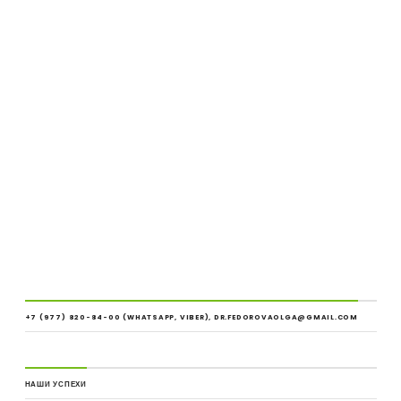
Послать ссылку другу по электронной почте (Открывается в
новом окне)
Понравилось это:
Нравится
Загрузка...
READ MORE
Новости
,
Статьи для врачей
,
Статьи для пациентов
+7 (977) 820-84-00 (WHATSAPP, VIBER), DR.FEDOROVAOLGA@GMAIL.COM
НАШИ УСПЕХИ