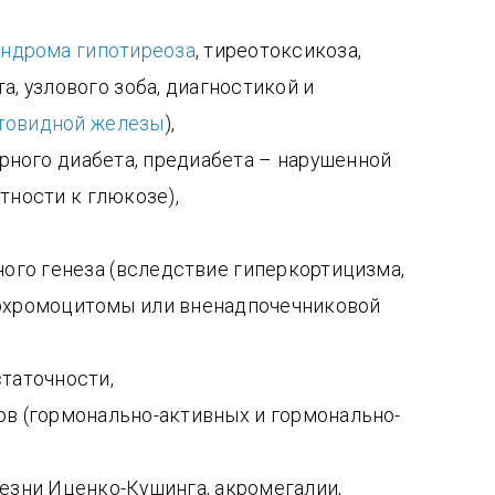
ндрома гипотиреоза
, тиреотоксикоза,
, узлового зоба, диагностикой и
товидной железы
),
рного диабета, предиабета – нарушенной
тности к глюкозе),
ого генеза (вследствие гиперкортицизма,
охромоцитомы или вненадпочечниковой
таточности,
в (гормонально-активных и гормонально-
езни Иценко-Кушинга, акромегалии,