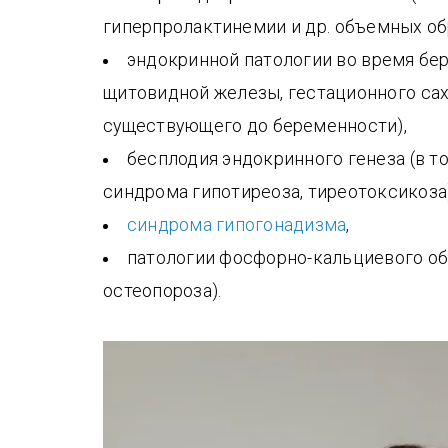
гиперпролактинемии и др. объемных об
эндокринной патологии во время бе
щитовидной железы, гестационного саха
существующего до беременности),
бесплодия эндокринного генеза (в т
синдрома гипотиреоза, тиреотоксикоза)
синдрома гипогонадизма
,
патологии фосфорно-кальциевого обм
остеопороза).