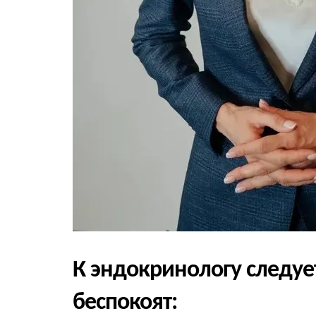
К эндокринологу следует
беспокоят: