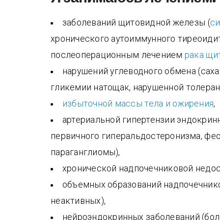
заболеваний щитовидной железы (
си
хронического аутоиммунного тиреоидита
послеоперационным лечением
рака щи
нарушений углеводного обмена (саха
гликемии натощак, нарушенной толеран
избыточной массы тела и ожирения
,
артериальной гипертензии эндокринн
первичного гиперальдостеронизма, фе
параганглиомы),
хронической надпочечниковой недос
объемных образований надпочечнико
неактивных),
нейроэндокринных заболеваний (бол